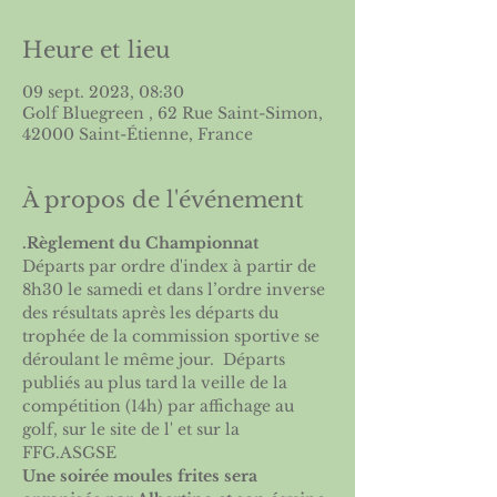
Heure et lieu
09 sept. 2023, 08:30
Golf Bluegreen , 62 Rue Saint-Simon,
42000 Saint-Étienne, France
À propos de l'événement
.
Règlement du Championnat
Départs par ordre d'index à partir de 
8h30 le samedi et dans l’ordre inverse 
des résultats après les départs du 
trophée de la commission sportive se 
déroulant le même jour.  Départs 
publiés au plus tard la veille de la 
compétition (14h) par affichage au 
golf, sur le site de l'
 et sur la 
FFG.
ASGSE
Une soirée moules frites sera 