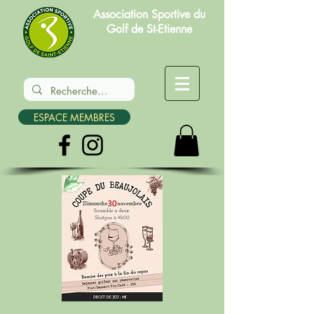
Association Sportive du
Golf de St-Etienne
ESPACE MEMBRES