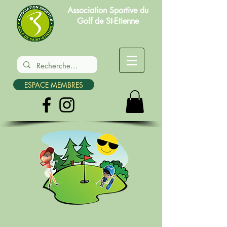
Association Sportive du
Golf de St-Etienne
ESPACE MEMBRES