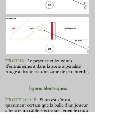
TROU 18
: Le practice et les zones
d’entrainement dans la zone à pénalité
rouge à droite est une zone de jeu interdit.
Lignes électriques
TROUS 15 et 18
: Si on est sûr ou
quasiment certain que la balle d'un joueur
a heurté un câble électrique aérien le coup
ne compte pas. Le joueur doit rejouer une
balle sans pénalité de l'endroit où le coup
précédent a été joué (Règle locale type 8 E-
11).