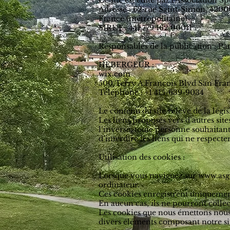
Ce site est édité par l'Association 
Adresse : 62 rue Saint-Simon, 4200
France (métropolitaine)
SIRET : 441 779 162 00011
Responsables de la publication 
HEBERGEUR :
wix.com
500 Terry A Francois Blvd San Fran
Téléphone : +1 415-639-9034​​
Le contenu du site relève de la légis
Les liens proposés vers d’autres sit
l’inverse, toute personne souhaitant 
d’interdire les liens qui ne respecte
Utilisation des cookies :
Lorsque vous naviguez sur www.asgs
ordinateur.
Ces cookies enregistrent uniquement
En aucun cas, ils ne pourront colle
Les cookies que nous émettons nous p
divers éléments composant notre sit