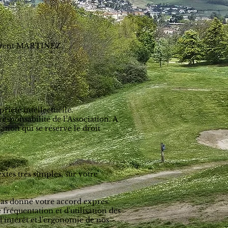
aurent MARTINEZ
priété intellectuelle.
responsabilité de l’Association. A
ation qui se réserve le droit
extes très simples, sur votre
pas donné votre accord exprès.
fréquentation et d'utilisation des
l'intérêt et l'ergonomie de nos