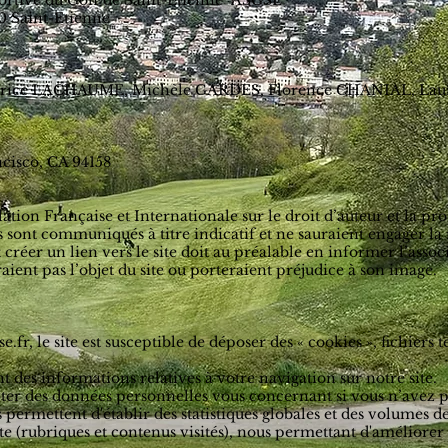
Sportive du Golf de Saint-Etienne "ASGSE"
0 Saint-Etienne
: Patrice LACHAUME, Michèle GARDES, Florence CHANIAL, L
cisco, CA 94158
lation Française et Internationale sur le droit d’auteur et la pro
es sont communiqués à titre indicatif et ne sauraient engager la 
créer un lien vers le site doit au préalable en informer l’associ
raient pas l’objet du site ou porteraient préjudice à son image.
e.fr
,
le site est susceptible de déposer des « cookies », fichiers t
 des informations relatives à votre navigation sur notre site.
cter des données personnelles vous concernant si vous n’avez 
ermettent d'établir des statistiques globales et des volumes de 
e (rubriques et contenus visités), nous permettant d'améliorer 