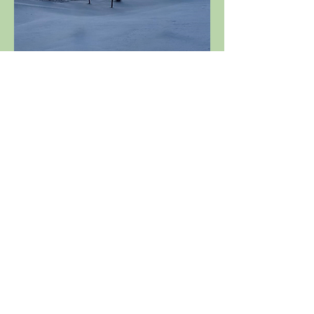
Départs en ligne à partir de   9h30
Départs publiés au plus tard la veille 
de la compétition (14h) par affichage 
au golf, sur le site de l'ASGSE et sur la 
FFG
Partager cet événement