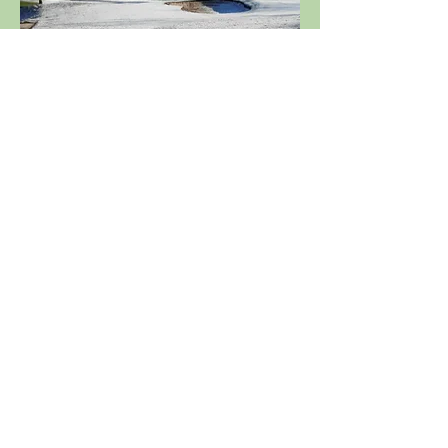
Départs en ligne à partir de 13h30
Départs publiés au plus tard la veille 
de la compétition (14h) par affichage 
au golf et sur le site de l '
ASGSE
Partager cet événement
Licence 2026
Boutique ASGSE