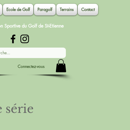
Ecole de Golf
Paragolf
Terrains
Contact
on Sportive du Golf de St-Etienne
Connectez-vous
 série