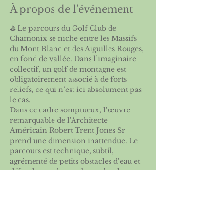
À propos de l'événement
⛳️ Le parcours du Golf Club de 
Chamonix se niche entre les Massifs 
du Mont Blanc et des Aiguilles Rouges, 
en fond de vallée. Dans l’imaginaire 
collectif, un golf de montagne est 
obligatoirement associé à de forts 
reliefs, ce qui n’est ici absolument pas 
le cas.
Dans ce cadre somptueux, l’œuvre 
remarquable de l’Architecte 
Américain Robert Trent Jones Sr 
prend une dimension inattendue. Le 
parcours est technique, subtil, 
agrémenté de petits obstacles d’eau et 
défendu par de nombreux bunkers.
Plaisir des yeux et plaisir du jeu, ce 
parcours vous laissera un souvenir 
inoubliable.