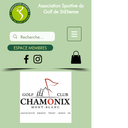
Association Sportive du
Golf de St-Etienne
ESPACE MEMBRES