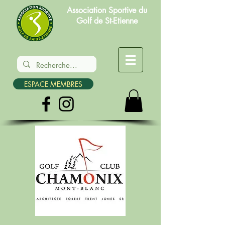
Association Sportive du
Golf de St-Etienne
ESPACE MEMBRES