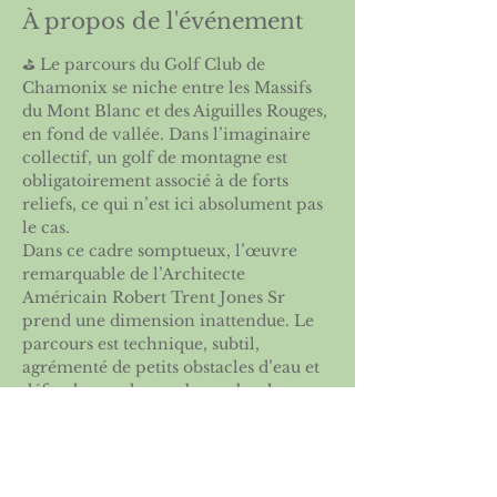
À propos de l'événement
⛳️ Le parcours du Golf Club de 
Chamonix se niche entre les Massifs 
du Mont Blanc et des Aiguilles Rouges, 
en fond de vallée. Dans l’imaginaire 
collectif, un golf de montagne est 
obligatoirement associé à de forts 
reliefs, ce qui n’est ici absolument pas 
le cas.
Dans ce cadre somptueux, l’œuvre 
remarquable de l’Architecte 
Américain Robert Trent Jones Sr 
prend une dimension inattendue. Le 
parcours est technique, subtil, 
agrémenté de petits obstacles d’eau et 
défendu par de nombreux bunkers.
Plaisir des yeux et plaisir du jeu, ce 
parcours vous laissera un souvenir 
inoubliable.