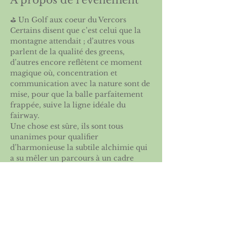
À propos de l'événement
⛳️ Un Golf aux coeur du Vercors
Certains disent que c’est celui que la 
montagne attendait ; d’autres vous 
parlent de la qualité des greens, 
d’autres encore reflètent ce moment 
magique où, concentration et 
communication avec la nature sont de 
mise, pour que la balle parfaitement 
frappée, suive la ligne idéale du 
fairway.
Une chose est sûre, ils sont tous 
unanimes pour qualifier 
d’harmonieuse la subtile alchimie qui 
a su mêler un parcours à un cadre 
unique où chaque trou fait référence à 
un élément fort du paysage qui a osé 
l’accueillir.