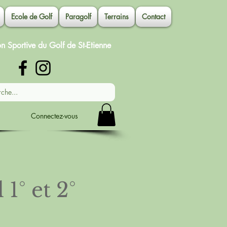
Ecole de Golf
Paragolf
Terrains
Contact
on Sportive du Golf de St-Etienne
Connectez-vous
° et 2°