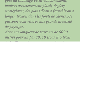
goût du challenge.Petits vallonnements, 
bunkers astucieusement placés, doglegs 
stratégiques, des plans d’eau à franchir ou à 
longer, trouées dans les forêts de chênes…Ce 
parcours vous réserve une grande diversité 
de paysages.
Avec une longueur de parcours de 6090 
mètres pour un par 73, 18 trous et 5 trous 
école, Charmeil s’inscrit comme l’un des 
parcours les plus attractifs de la régions 
Rhône-Alpes.
C’est aussi est un parcours international 
reconnu puisqu’il a déjà accueilli des 
compétitions de haut niveau dont le 
Championnat de France individuel 
Messieurs (Coupe Ganay) ou encore les 
cartes du Tour Européen Dames.