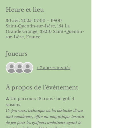
Heure et lieu
30 avr. 2025, 07:00 – 19:00
Saint-Quentin-sur-Isère, 154 La
Grande Grange, 38210 Saint-Quentin-
sur-Isère, France
Joueurs
+ 7 autres invités
À propos de l'événement
⛳️ Un parcours 18 trous / un golf 4 
saisons
Ce parcours technique où les obstacles d’eau 
sont nombreux, offre un magnifique terrain 
de jeu pour les golfeurs ambitieux ayant le 