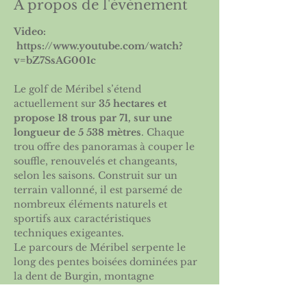
À propos de l'événement
Video: 
 https://www.youtube.com/watch?
v=bZ7SsAG001c
Le golf de Méribel s’étend 
actuellement sur 
35 hectares et 
propose 18 trous par 71, sur une 
longueur de 5 538 mètres
. Chaque 
trou offre des panoramas à couper le 
souffle, renouvelés et changeants, 
selon les saisons. Construit sur un 
terrain vallonné, il est parsemé de 
nombreux éléments naturels et 
sportifs aux caractéristiques 
techniques exigeantes.
Le parcours de Méribel serpente le 
long des pentes boisées dominées par 
la dent de Burgin, montagne 
mythique de la Vallée, longeant 
l’Altiport depuis les Rhodos jusqu’à 