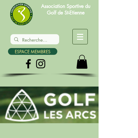
Association Sportive du
Golf de St-Etienne
ESPACE MEMBRES