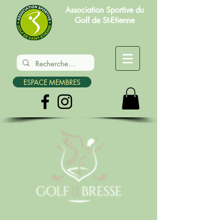
Association Sportive du
Golf de St-Etienne
ESPACE MEMBRES