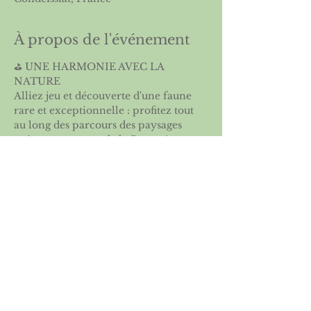
À propos de l'événement
⛳️ UNE HARMONIE AVEC LA 
NATURE
Alliez jeu et découverte d'une faune 
rare et exceptionnelle : profitez tout 
au long des parcours des paysages 
uniques au coeur  de la Bresse !
Partager cet événement
Licence 2026
Boutique ASGSE