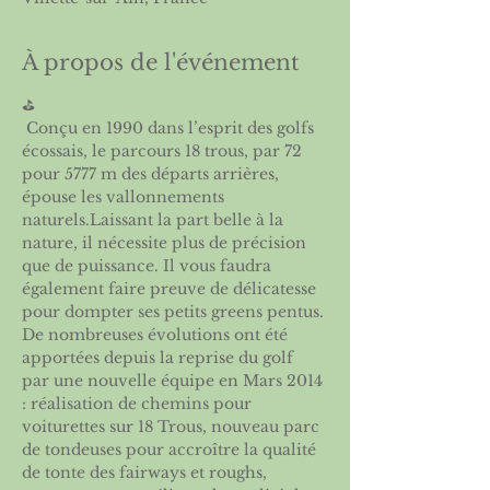
À propos de l'événement
⛳️
 Conçu en 1990 dans l’esprit des golfs 
écossais, le parcours 18 trous, par 72 
pour 5777 m des départs arrières, 
épouse les vallonnements 
naturels.Laissant la part belle à la 
nature, il nécessite plus de précision 
que de puissance. Il vous faudra 
également faire preuve de délicatesse 
pour dompter ses petits greens pentus.
De nombreuses évolutions ont été 
apportées depuis la reprise du golf 
par une nouvelle équipe en Mars 2014 
: réalisation de chemins pour 
voiturettes sur 18 Trous, nouveau parc 
de tondeuses pour accroître la qualité 
de tonte des fairways et roughs, 