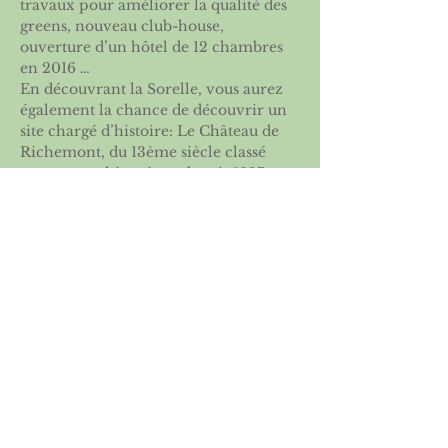
travaux pour améliorer la qualité des 
greens, nouveau club-house, 
ouverture d’un hôtel de 12 chambres 
en 2016 …
En découvrant la Sorelle, vous aurez 
également la chance de découvrir un 
site chargé d’histoire: Le Château de 
Richemont, du 13ème siècle classé 
monument historique depuis 1927, se 
dressera face à vous au départ du trou 
N° 10. Vous pourrez apercevoir une 
des dernières poypes (ancêtre des 
châteaux-forts) de l’Ain au trou N° 3, 
ou encore trouver les ruines d’une 
ancienne fontaine gauloise.
Nous vous souhaitons un agréable 
moment sur notre parcours.