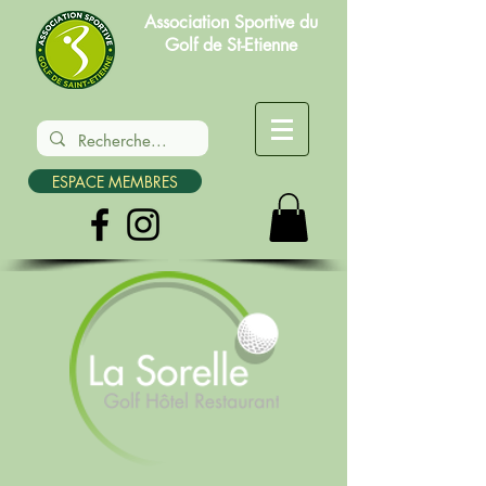
Association Sportive du
Golf de St-Etienne
ESPACE MEMBRES