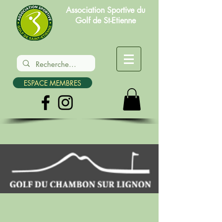
Association Sportive du
Golf de St-Etienne
ESPACE MEMBRES