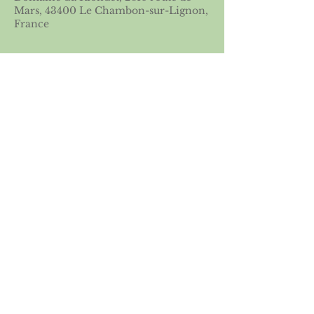
Mars, 43400 Le Chambon-sur-Lignon,
France
Partager cet événement
Licence 2026
Boutique ASGSE
Mentions légales
Politique de confidentialité