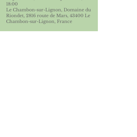
18:00
Le Chambon-sur-Lignon, Domaine du
Riondet, 2816 route de Mars, 43400 Le
Chambon-sur-Lignon, France
Partager cet événement
Licence 2026
Boutique ASGSE
Mentions légales
Politique de confidentialité