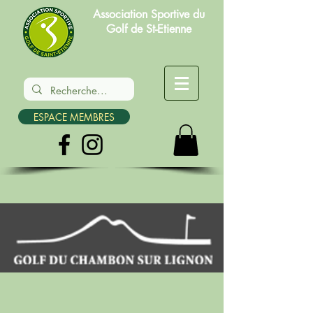
Association Sportive du
Golf de St-Etienne
ESPACE MEMBRES