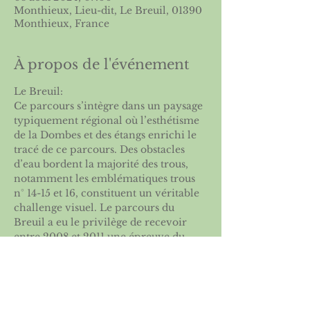
Monthieux, Lieu-dit, Le Breuil, 01390
Monthieux, France
À propos de l'événement
Le Breuil:
Ce parcours s’intègre dans un paysage 
typiquement régional où l’esthétisme 
de la Dombes et des étangs enrichi le 
tracé de ce parcours. Des obstacles 
d’eau bordent la majorité des trous, 
notamment les emblématiques trous 
n° 14-15 et 16, constituent un véritable 
challenge visuel. Le parcours du 
Breuil a eu le privilège de recevoir 
entre 2008 et 2011 une épreuve du 
Challenge Tour, et depuis plusieurs 
années des épreuves importantes du 
calendrier amateur français.