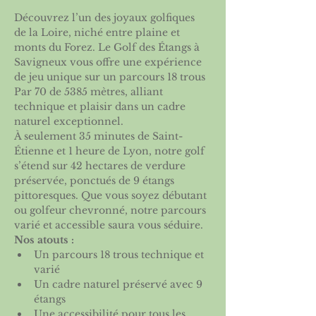
Découvrez l’un des joyaux golfiques 
de la Loire, niché entre plaine et 
monts du Forez. Le Golf des Étangs à 
Savigneux vous offre une expérience 
de jeu unique sur un parcours 18 trous 
Par 70 de 5385 mètres, alliant 
technique et plaisir dans un cadre 
naturel exceptionnel.
À seulement 35 minutes de Saint-
Étienne et 1 heure de Lyon, notre golf 
s’étend sur 42 hectares de verdure 
préservée, ponctués de 9 étangs 
pittoresques. Que vous soyez débutant 
ou golfeur chevronné, notre parcours 
varié et accessible saura vous séduire.
Nos atouts :
Un parcours 18 trous technique et 
varié
Un cadre naturel préservé avec 9 
étangs
Une accessibilité pour tous les 