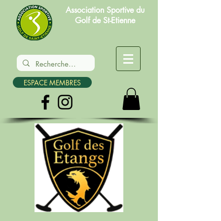
Association Sportive du
Golf de St-Etienne
ESPACE MEMBRES