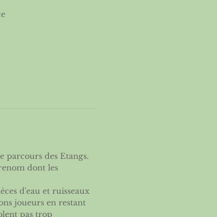
ce
le parcours des Etangs. 
 renom dont les 
èces d'eau et ruisseaux 
bons joueurs en restant 
blent pas trop 