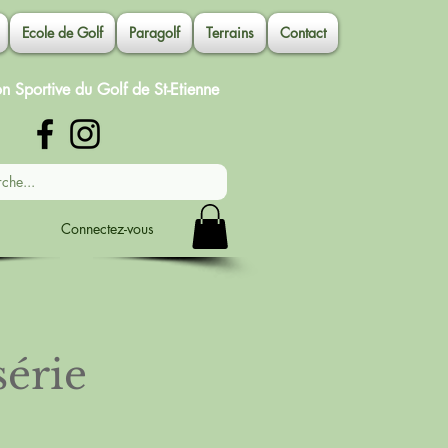
Ecole de Golf
Paragolf
Terrains
Contact
on Sportive du Golf de St-Etienne
Connectez-vous
érie