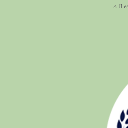
⚠️ Il 