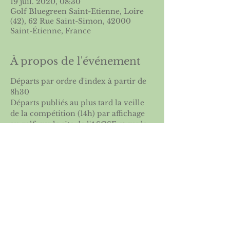
19 juil. 2020, 08:30
Golf Bluegreen Saint-Etienne, Loire
(42), 62 Rue Saint-Simon, 42000
Saint-Étienne, France
À propos de l'événement
Départs par ordre d'index à partir de 
8h30
Départs publiés au plus tard la veille 
de la compétition (14h) par affichage 
au golf, sur le site de l'ASGSE et sur la 
FFG
Partager cet événement