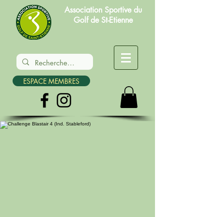
Association Sportive du
Golf de St-Etienne
ESPACE MEMBRES