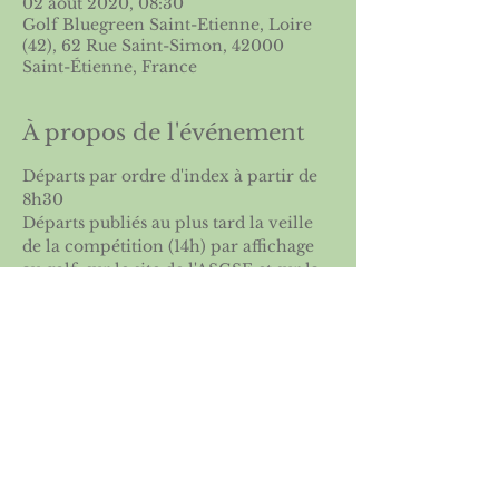
02 août 2020, 08:30
Golf Bluegreen Saint-Etienne, Loire
(42), 62 Rue Saint-Simon, 42000
Saint-Étienne, France
À propos de l'événement
Départs par ordre d'index à partir de 
8h30
Départs publiés au plus tard la veille 
de la compétition (14h) par affichage 
au golf, sur le site de l'ASGSE et sur la 
FFG
Partager cet événement