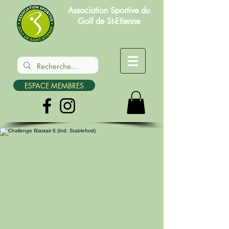
Association Sportive du
Golf de St-Etienne
ESPACE MEMBRES