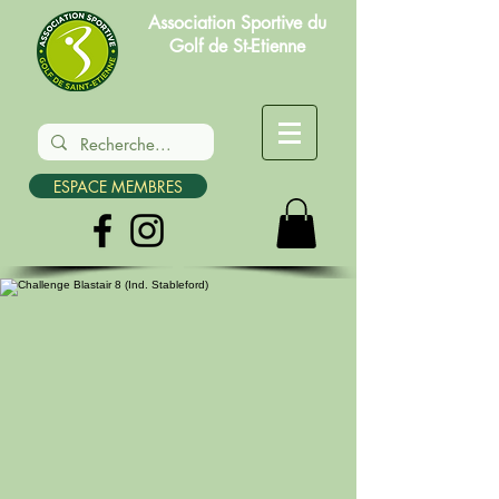
Association Sportive du
Golf de St-Etienne
ESPACE MEMBRES