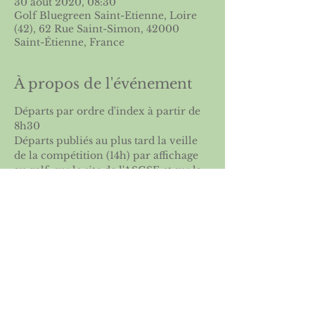
30 août 2020, 08:30
Golf Bluegreen Saint-Etienne, Loire
(42), 62 Rue Saint-Simon, 42000
Saint-Étienne, France
À propos de l'événement
Départs par ordre d'index à partir de 
8h30
Départs publiés au plus tard la veille 
de la compétition (14h) par affichage 
au golf, sur le site de l'ASGSE et sur la 
FFG
Partager cet événement