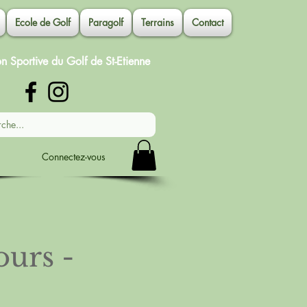
Ecole de Golf
Paragolf
Terrains
Contact
on Sportive du Golf de St-Etienne
Connectez-vous
urs -