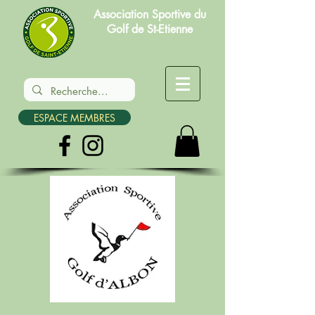
Association Sportive du
Golf de St-Etienne
ESPACE MEMBRES