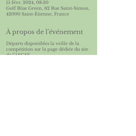
15 févr. 2024, 08:30
Golf Blue Green, 62 Rue Saint-Simon,
42000 Saint-Étienne, France
À propos de l'événement
Départs disponibles la veille de la
compétition sur
la page dédiée du site
de l'ASGSE
Partager cet événement
Licence 2026
Boutique ASGSE