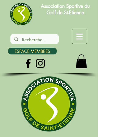
Association Sportive du
Golf de St-Etienne
ESPACE MEMBRES