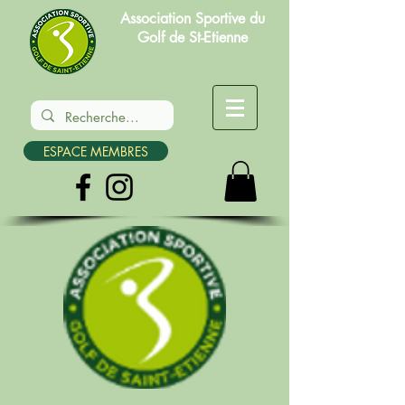
Association Sportive du
Golf de St-Etienne
ESPACE MEMBRES