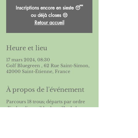
Inscriptions encore en sieste 😴
ou déjà closes 😔
Retour accueil
Heure et lieu
17 mars 2024, 08:30
Golf Bluegreen , 62 Rue Saint-Simon,
42000 Saint-Étienne, France
À propos de l'événement
Parcours 18 trous; départs par ordre 
d'index disponibles la veille de la 
compétition sur le site de l'
ASGSE
 et à 
l'accueil du golf
En savoir plus sur le 
collectif du coeur