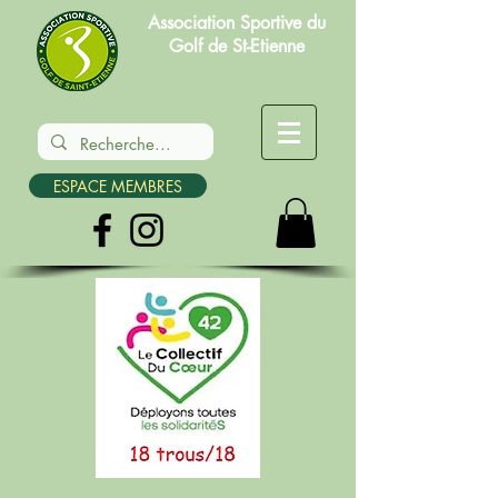
Association Sportive du
Golf de St-Etienne
ESPACE MEMBRES