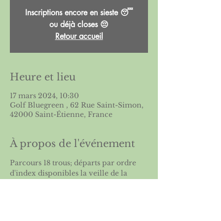
Inscriptions encore en sieste 😴
ou déjà closes 😔
Retour accueil
Heure et lieu
17 mars 2024, 10:30
Golf Bluegreen , 62 Rue Saint-Simon,
42000 Saint-Étienne, France
À propos de l'événement
Parcours 18 trous; départs par ordre 
d'index disponibles la veille de la 
compétition sur le site de l'
ASGSE
 et à 
l'accueil du golf.
 En savoir plus sur le  
collectif du 
coeur