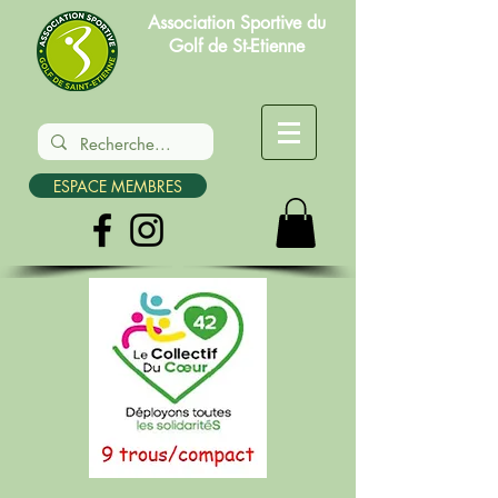
Association Sportive du
Golf de St-Etienne
ESPACE MEMBRES