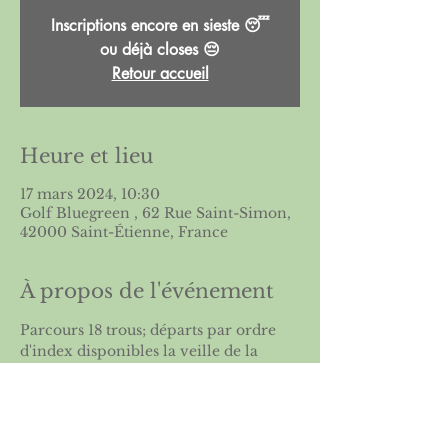
Inscriptions encore en sieste 😴
ou déjà closes 😔
Retour accueil
Heure et lieu
17 mars 2024, 10:30
Golf Bluegreen , 62 Rue Saint-Simon,
42000 Saint-Étienne, France
À propos de l'événement
Parcours 18 trous; départs par ordre 
d'index disponibles la veille de la 
compétition sur le site de l'
ASGSE
 et à 
l'accueil du golf
 En savoir plus sur le  
collectif du 
coeur