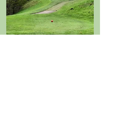
Parcours 18 trous; départs par ordre 
d'index; Départs disponibles la veille 
de la compétition sur le site de 
l'
ASGSE
Partager cet événement