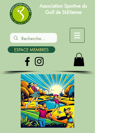
Association Sportive du
Golf de St-Etienne
ESPACE MEMBRES