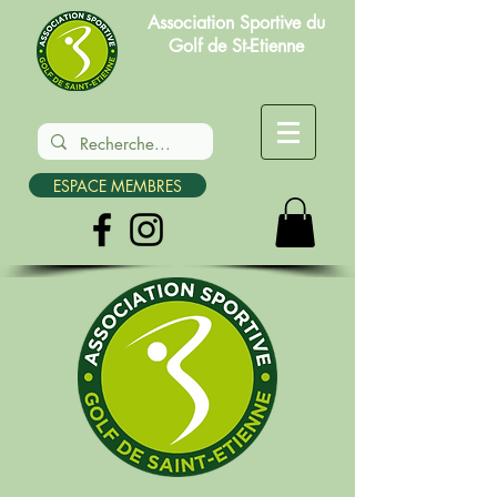
Association Sportive du
Golf de St-Etienne
ESPACE MEMBRES