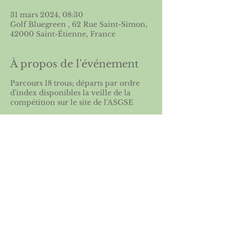
31 mars 2024, 08:30
Golf Bluegreen , 62 Rue Saint-Simon,
42000 Saint-Étienne, France
À propos de l'événement
Parcours 18 trous; départs par ordre
d'index disponibles la veille de la
compétition sur le site de l'
ASGSE
Partager cet événement