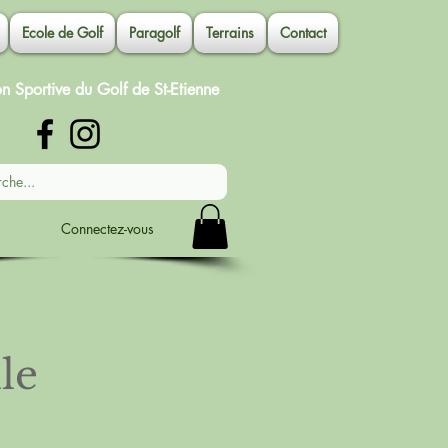
Ecole de Golf
Paragolf
Terrains
Contact
on Sportive du Golf de St-Etienne
Connectez-vous
le