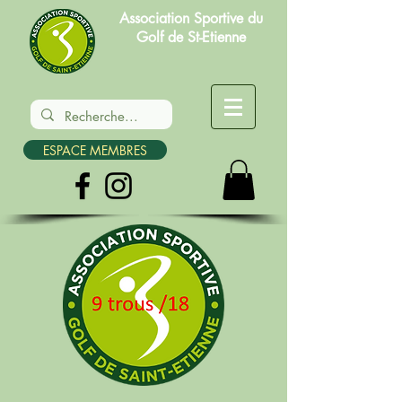
Association Sportive du
Golf de St-Etienne
ESPACE MEMBRES