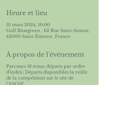
Heure et lieu
31 mars 2024, 10:00
Golf Bluegreen , 62 Rue Saint-Simon,
42000 Saint-Étienne, France
À propos de l'événement
Parcours 18 trous; départs par ordre
d'index; Départs disponibles la veille
de la compétition sur le site de
l'
ASGSE
Partager cet événement