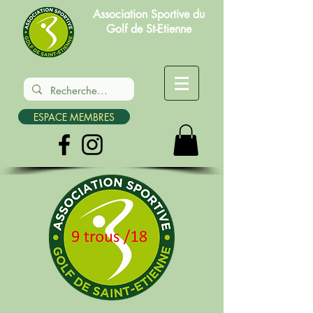
Association Sportive du
Golf de St-Etienne
ESPACE MEMBRES