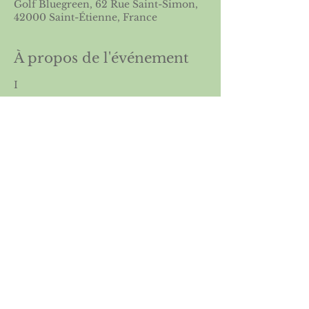
Golf Bluegreen, 62 Rue Saint-Simon,
42000 Saint-Étienne, France
À propos de l'événement
I
Partager cet événement
Licence 2026
Boutique ASGSE