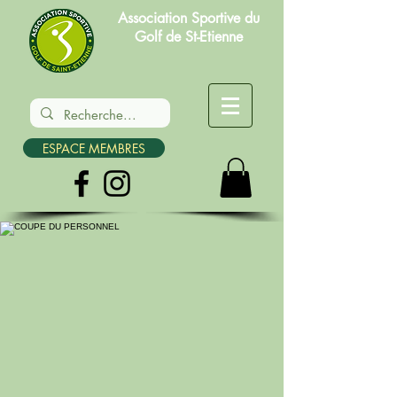
Association Sportive du
Golf de St-Etienne
ESPACE MEMBRES