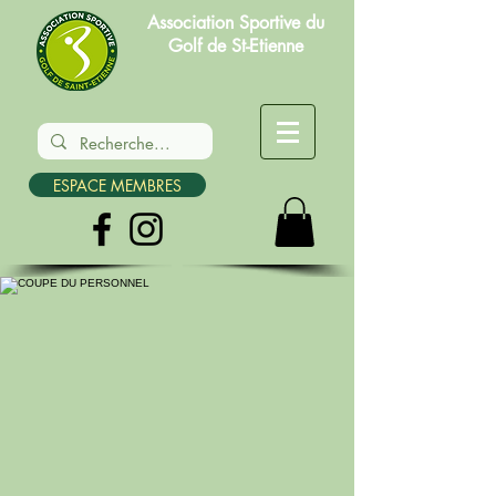
Association Sportive du
Golf de St-Etienne
ESPACE MEMBRES