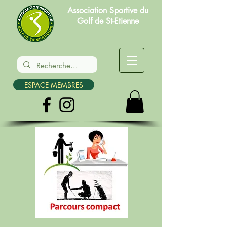
Association Sportive du
Golf de St-Etienne
ESPACE MEMBRES