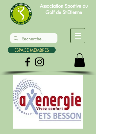
Association Sportive du
Golf de St-Etienne
ESPACE MEMBRES