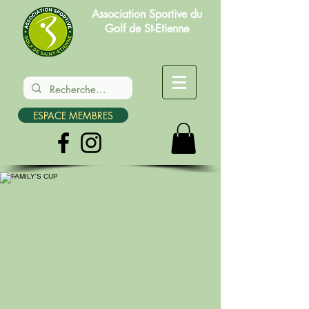
Association Sportive du
Golf de St-Etienne
ESPACE MEMBRES