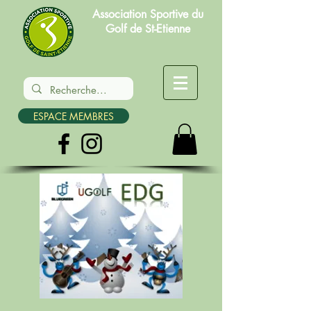
Association Sportive du
Golf de St-Etienne
ESPACE MEMBRES