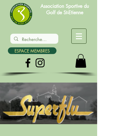
Association Sportive du
Golf de St-Etienne
ESPACE MEMBRES