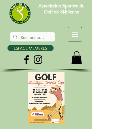
Association Sportive du
Golf de St-Etienne
ESPACE MEMBRES