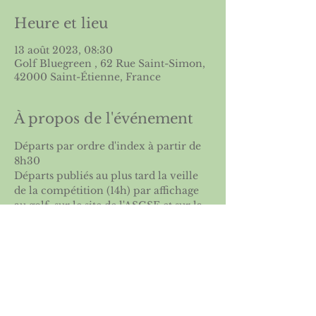
Heure et lieu
13 août 2023, 08:30
Golf Bluegreen , 62 Rue Saint-Simon,
42000 Saint-Étienne, France
À propos de l'événement
Départs par ordre d'index à partir de 
8h30
Départs publiés au plus tard la veille 
de la compétition (14h) par affichage 
au golf, sur le site de l'
ASGSE
 et sur la 
FFG
visiter le site : 
Heritage world cup
Partager cet événement