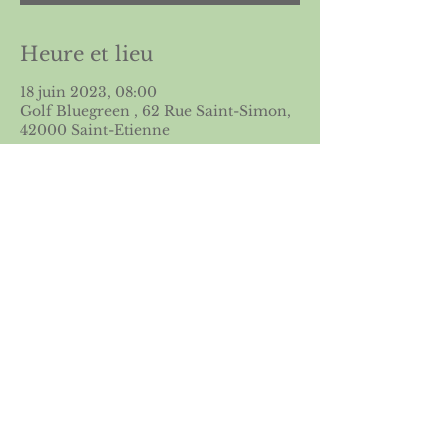
Heure et lieu
18 juin 2023, 08:00
Golf Bluegreen , 62 Rue Saint-Simon,
42000 Saint-Etienne
Partager cet événement
Licence 2026
Boutique ASGSE