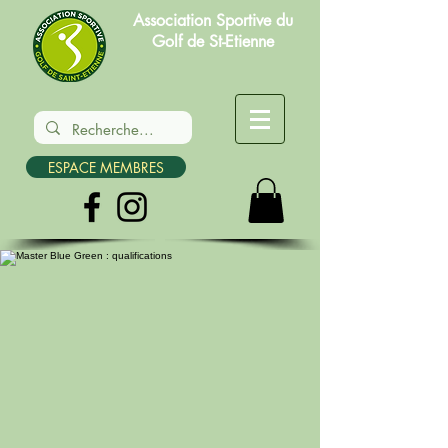
Association Sportive du
Golf de St-Etienne
ESPACE MEMBRES