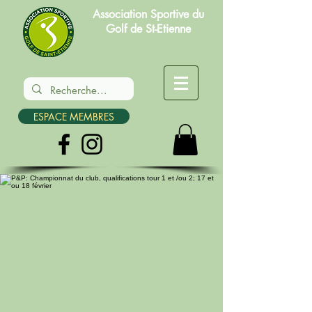
Association Sportive du
Golf de St-Etienne
ESPACE MEMBRES