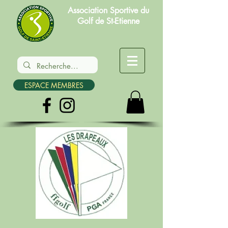
Association Sportive du
Golf de St-Etienne
ESPACE MEMBRES