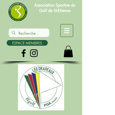
Association Sportive du
Golf de St-Etienne
ESPACE MEMBRES