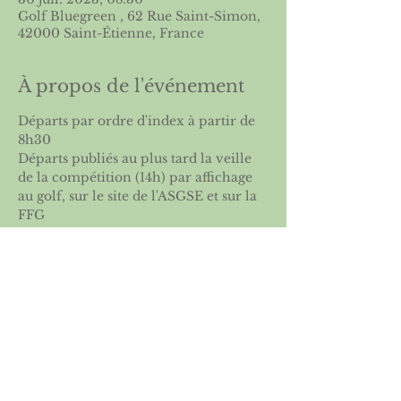
Golf Bluegreen , 62 Rue Saint-Simon,
42000 Saint-Étienne, France
À propos de l'événement
Départs par ordre d'index à partir de 
8h30
Départs publiés au plus tard la veille 
de la compétition (14h) par affichage 
au golf, sur le site de l
'ASGSE
 et sur la
FFG
Retrouvez notre partenaire sur 
www.polarstick.com
Partager cet événement