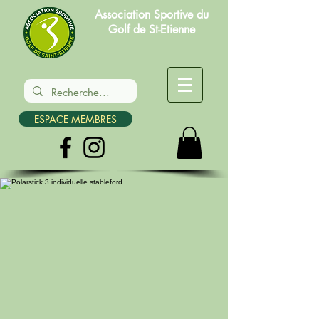
Association Sportive du
Golf de St-Etienne
ESPACE MEMBRES